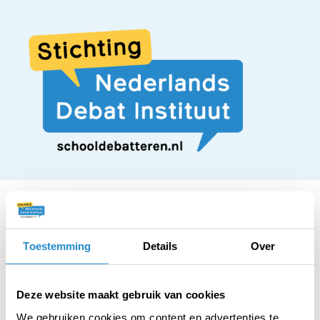
Toestemming
Details
Over
STELLING
Wapens sturen naar
Deze website maakt gebruik van cookies
We gebruiken cookies om content en advertenties te