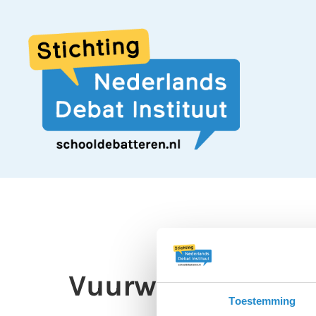
Vuurwerkshows m
Toestemming