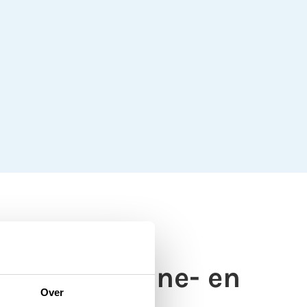
n door drone- en
Over