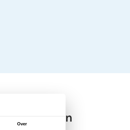
gvlag hangen
Over