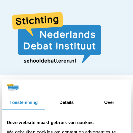
Toestemming
Details
Over
STELLING
Leden van het
Deze website maakt gebruik van cookies
We gebruiken cookies om content en advertenties te