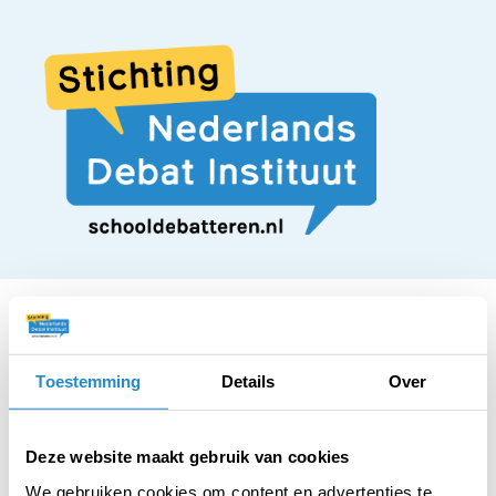
Toestemming
Details
Over
STELLING
Iedere scholier moet
Deze website maakt gebruik van cookies
We gebruiken cookies om content en advertenties te