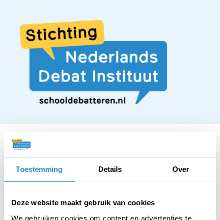
Toestemming
Details
Over
STELLING
Iedere jongere moet
Deze website maakt gebruik van cookies
We gebruiken cookies om content en advertenties te