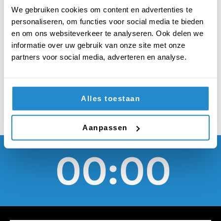
worden om te
We gebruiken cookies om content en advertenties te
vertellen wie op je
personaliseren, om functies voor social media te bieden
en om ons websiteverkeer te analyseren. Ook delen we
Sinterklaaslootje
informatie over uw gebruik van onze site met onze
partners voor social media, adverteren en analyse.
staat
Alles toestaan
Aanpassen
00:00