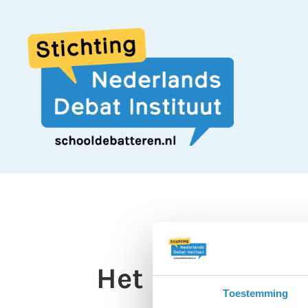
Het is beter al
Toestemming