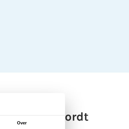
ringevoerd wordt
Over