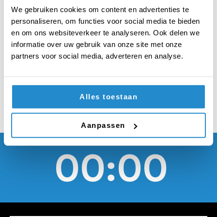
onderwerpen
We gebruiken cookies om content en advertenties te
bespreken bij het
personaliseren, om functies voor social media te bieden
en om ons websiteverkeer te analyseren. Ook delen we
kerstdiner doet meer
informatie over uw gebruik van onze site met onze
partners voor social media, adverteren en analyse.
kwaad dan goed
Alles toestaan
Aanpassen
00:00