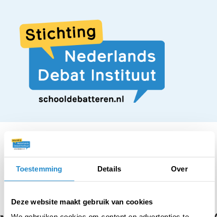
Toestemming
Details
Over
STELLING
Een
Deze website maakt gebruik van cookies
We gebruiken cookies om content en advertenties te