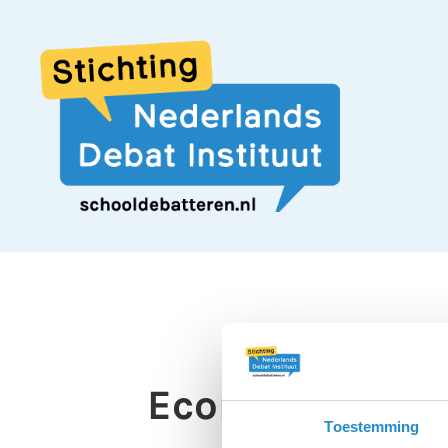
Economische sa
Toestemming