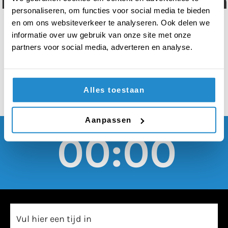
moet elk jaar door een
personaliseren, om functies voor social media te bieden
school worden
en om ons websiteverkeer te analyseren. Ook delen we
informatie over uw gebruik van onze site met onze
georganiseerd
partners voor social media, adverteren en analyse.
Alles toestaan
Aanpassen
00:00