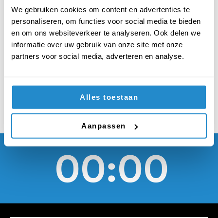
van gefrituurde
We gebruiken cookies om content en advertenties te
aardappelreepjes
personaliseren, om functies voor social media te bieden
en om ons websiteverkeer te analyseren. Ook delen we
moet gewijzigd
informatie over uw gebruik van onze site met onze
partners voor social media, adverteren en analyse.
worden naar friet
Alles toestaan
Aanpassen
00:00