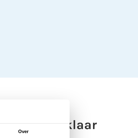
oodpakket klaar
Over