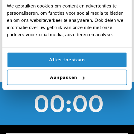
alleen in bijzijn van
We gebruiken cookies om content en advertenties te
hun ouders junkfood
personaliseren, om functies voor social media te bieden
en om ons websiteverkeer te analyseren. Ook delen we
en snoep kunnen
informatie over uw gebruik van onze site met onze
partners voor social media, adverteren en analyse.
kopen
Alles toestaan
Aanpassen
00:00