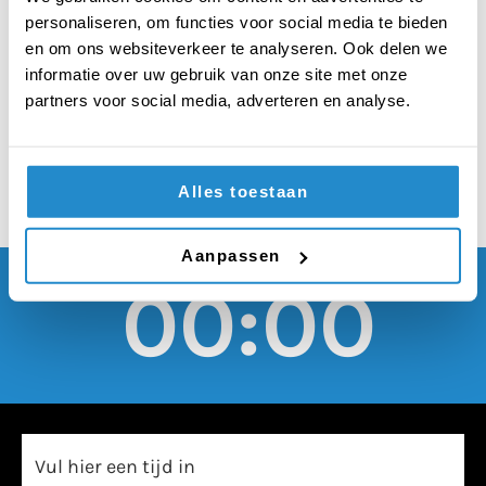
zelf kunnen kiezen of
personaliseren, om functies voor social media te bieden
ze de CITO-toets
en om ons websiteverkeer te analyseren. Ook delen we
informatie over uw gebruik van onze site met onze
(eindtoets) maken
partners voor social media, adverteren en analyse.
Alles toestaan
Aanpassen
00:00