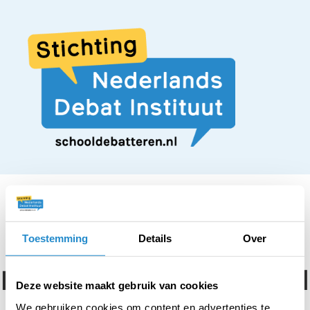
Toestemming
Details
Over
STELLING
Kunstlessen op school
Deze website maakt gebruik van cookies
We gebruiken cookies om content en advertenties te