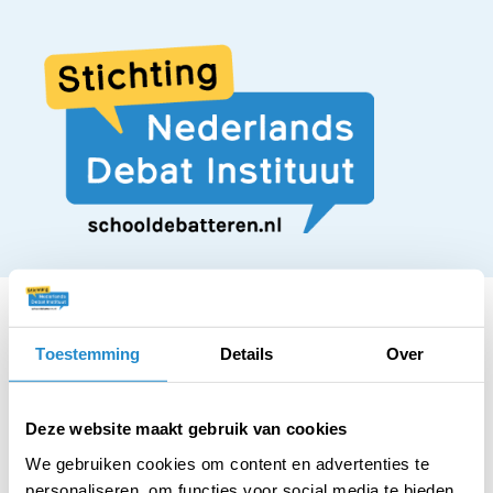
Toestemming
Details
Over
STELLING
Keti Koti moet een
Deze website maakt gebruik van cookies
We gebruiken cookies om content en advertenties te
personaliseren, om functies voor social media te bieden