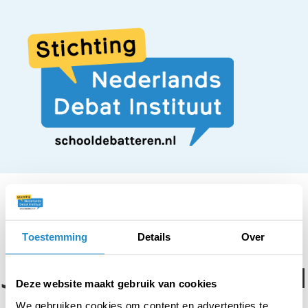
Toestemming
Details
Over
STELLING
Je mag enkel carnaval
Deze website maakt gebruik van cookies
We gebruiken cookies om content en advertenties te