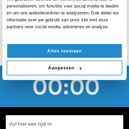
voor de plaatsing van
personaliseren, om functies voor social media te bieden
windmolens moeten
en om ons websiteverkeer te analyseren. Ook delen we
informatie over uw gebruik van onze site met onze
worden afgeschaft
partners voor social media, adverteren en analyse.
Alles toestaan
Aanpassen
00:00