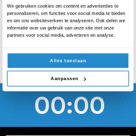
de middelbare school
We gebruiken cookies om content en advertenties te
moeten jongens en
personaliseren, om functies voor social media te bieden
en om ons websiteverkeer te analyseren. Ook delen we
meisjes gescheiden
informatie over uw gebruik van onze site met onze
partners voor social media, adverteren en analyse.
les krijgen
Alles toestaan
Aanpassen
00:00