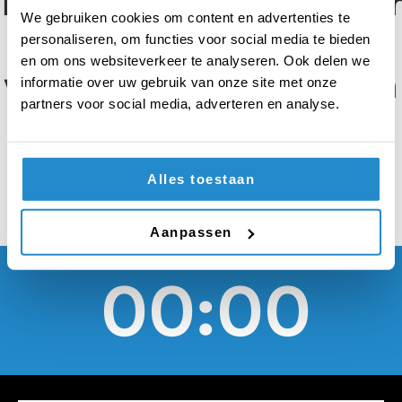
minstens twee uur per
We gebruiken cookies om content en advertenties te
maand
personaliseren, om functies voor social media te bieden
en om ons websiteverkeer te analyseren. Ook delen we
vrijwilligerswerk doen
informatie over uw gebruik van onze site met onze
partners voor social media, adverteren en analyse.
voor vluchtelingen
Alles toestaan
Aanpassen
00:00