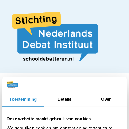
Toestemming
Details
Over
STELLING
Iedere mbo stage
Deze website maakt gebruik van cookies
We gebruiken cookies om content en advertenties te