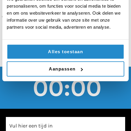
een coronatest doen
personaliseren, om functies voor social media te bieden
aan het einde van een
en om ons websiteverkeer te analyseren. Ook delen we
informatie over uw gebruik van onze site met onze
schoolvakantie
partners voor social media, adverteren en analyse.
Alles toestaan
Aanpassen
00:00