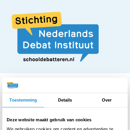
Toestemming
Details
Over
STELLING
Iedere leerling moet
Deze website maakt gebruik van cookies
We gebruiken cookies om content en advertenties te