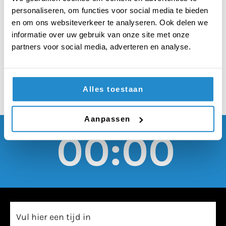
zonnebrand door de
personaliseren, om functies voor social media te bieden
overheid gratis ter
en om ons websiteverkeer te analyseren. Ook delen we
informatie over uw gebruik van onze site met onze
beschikking gesteld
partners voor social media, adverteren en analyse.
Alles toestaan
Aanpassen
00:00