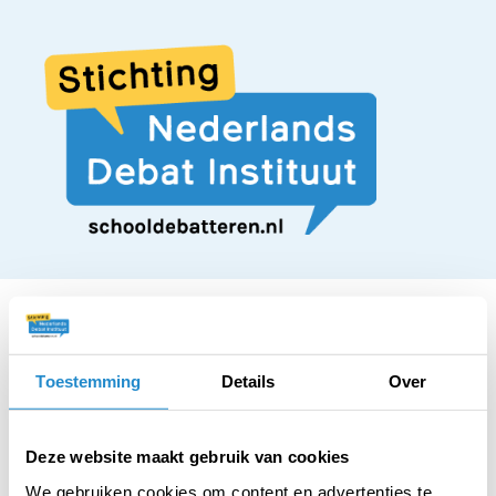
Toestemming
Details
Over
STELLING
Het zou beter zijn als
Deze website maakt gebruik van cookies
We gebruiken cookies om content en advertenties te