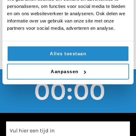
lezen moet vervangen
personaliseren, om functies voor social media te bieden
worden met het lezen
en om ons websiteverkeer te analyseren. Ook delen we
informatie over uw gebruik van onze site met onze
van literatuur
partners voor social media, adverteren en analyse.
Alles toestaan
Aanpassen
00:00