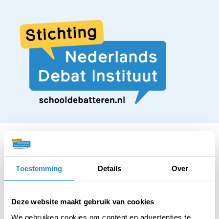
Toestemming
Details
Over
STELLING
Het vak begrijpend
Deze website maakt gebruik van cookies
We gebruiken cookies om content en advertenties te