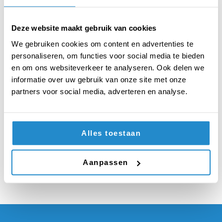
worden voor
chatdiensten (zoals
Deze website maakt gebruik van cookies
WhatsApp en
We gebruiken cookies om content en advertenties te
personaliseren, om functies voor social media te bieden
Facebook Messenger)
en om ons websiteverkeer te analyseren. Ook delen we
informatie over uw gebruik van onze site met onze
om end-to-end
partners voor social media, adverteren en analyse.
encryptie toe te
passen
Alles toestaan
Aanpassen