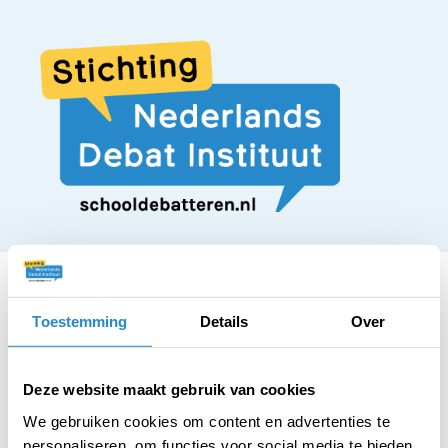
Toestemming
Details
Over
STELLING
Het klonen van dieren
Deze website maakt gebruik van cookies
We gebruiken cookies om content en advertenties te
personaliseren, om functies voor social media te bieden