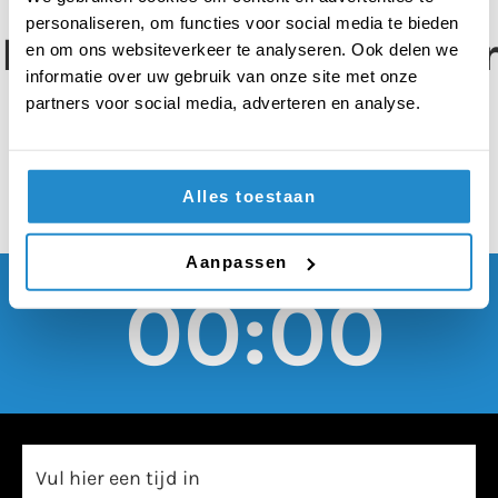
weggeven bij een
personaliseren, om functies voor social media te bieden
Happy Meal doet meer
en om ons websiteverkeer te analyseren. Ook delen we
informatie over uw gebruik van onze site met onze
goed dan kwaad
partners voor social media, adverteren en analyse.
Alles toestaan
Aanpassen
00:00