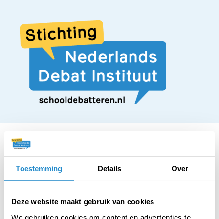
Toestemming
Details
Over
STELLING
Gratis een boek
Deze website maakt gebruik van cookies
We gebruiken cookies om content en advertenties te