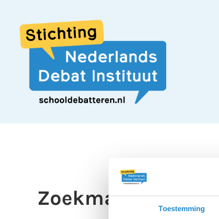
Zoekmachines moet
Toestemming