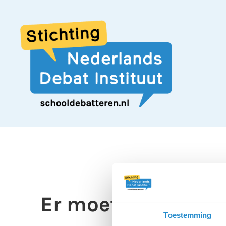
Er moet een tax k
Toestemming