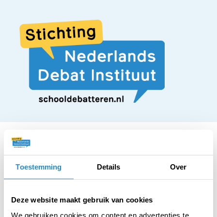
Toestemming
Details
Over
STELLING
Er moet een
Deze website maakt gebruik van cookies
We gebruiken cookies om content en advertenties te