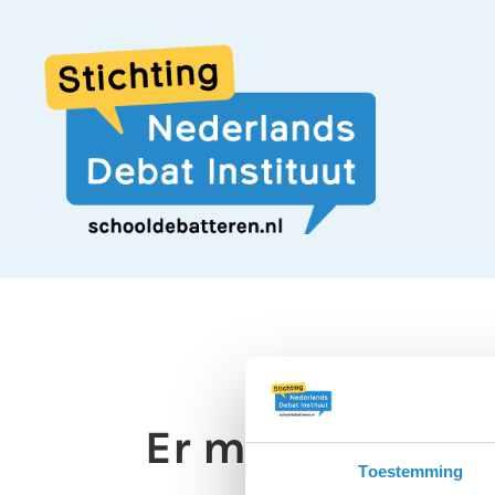
Er moet een ‘ant
Toestemming