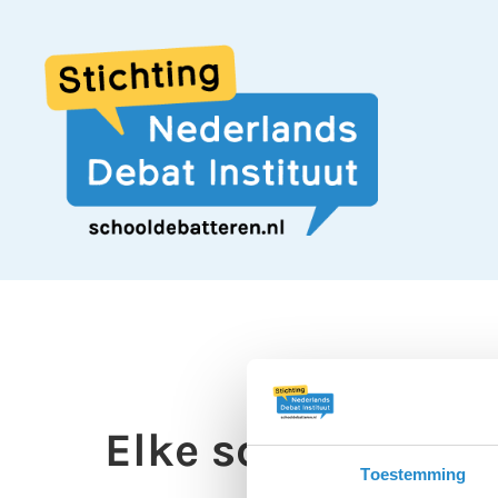
Elke school moet
Toestemming