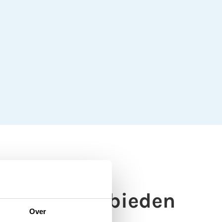
oducten aanbieden
Over