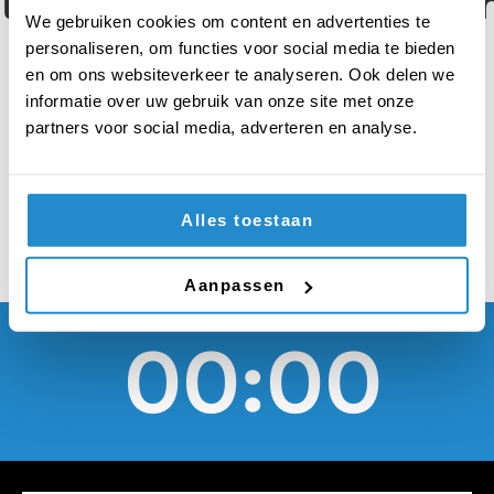
tussen de 12 en 18 jaar
We gebruiken cookies om content en advertenties te
moet worden
personaliseren, om functies voor social media te bieden
en om ons websiteverkeer te analyseren. Ook delen we
gekoppeld aan een
informatie over uw gebruik van onze site met onze
partners voor social media, adverteren en analyse.
Nederlandse jongere
Alles toestaan
Aanpassen
00:00