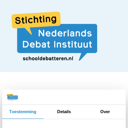
STELLING
Elk gezin moet één
Toestemming
Details
Over