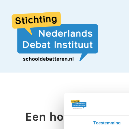
Een hogere kiesdr
Toestemming