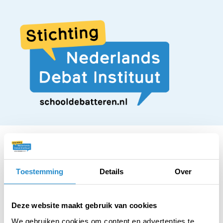
Toestemming
Details
Over
STELLING
Docenten moeten
Deze website maakt gebruik van cookies
We gebruiken cookies om content en advertenties te