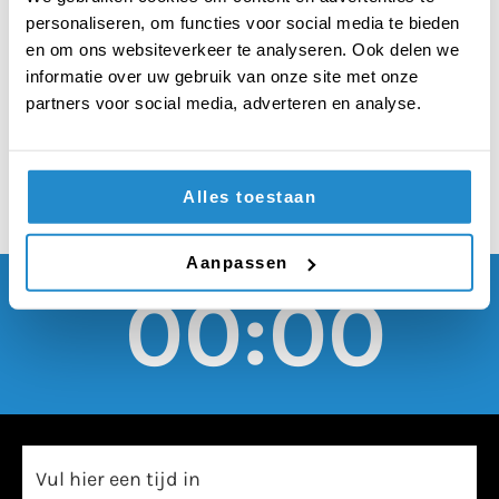
volgverzoeken van
personaliseren, om functies voor social media te bieden
leerlingen op social
en om ons websiteverkeer te analyseren. Ook delen we
informatie over uw gebruik van onze site met onze
media altijd weigeren
partners voor social media, adverteren en analyse.
Alles toestaan
Aanpassen
00:00