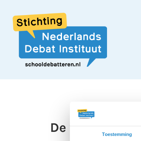
De verkoop va
Toestemming