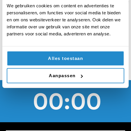
mensen die medische
We gebruiken cookies om content en advertenties te
hulp afzweren
personaliseren, om functies voor social media te bieden
en om ons websiteverkeer te analyseren. Ook delen we
verbieden om
informatie over uw gebruik van onze site met onze
partners voor social media, adverteren en analyse.
kinderen te krijgen
Alles toestaan
Aanpassen
00:00