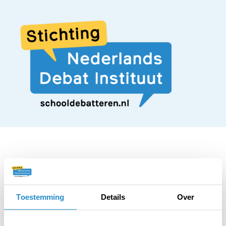
STELLING
De media mogen pas
Toestemming
Details
Over