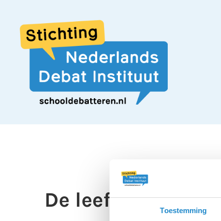
De leeftijd om t
Toestemming