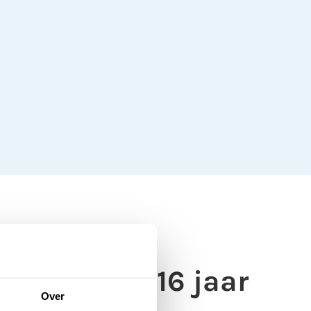
hoog naar 16 jaar
Over