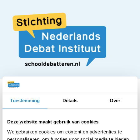
Toestemming
Details
Over
STELLING
De komst van Oost-
Deze website maakt gebruik van cookies
We gebruiken cookies om content en advertenties te
personaliseren, om functies voor social media te bieden