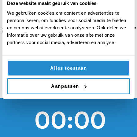
moeten studenten
Deze website maakt gebruik van cookies
weigeren, zodra het
We gebruiken cookies om content en advertenties te
personaliseren, om functies voor social media te bieden
aantal bereikt is waar
en om ons websiteverkeer te analyseren. Ook delen we
informatie over uw gebruik van onze site met onze
de arbeidsmarkt om
partners voor social media, adverteren en analyse.
vraagt
Alles toestaan
Aanpassen
00:00