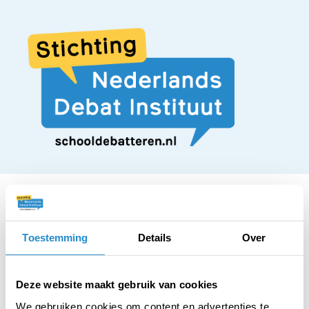
Toestemming
Details
Over
STELLING
Als de oorlog voorbij
Deze website maakt gebruik van cookies
We gebruiken cookies om content en advertenties te