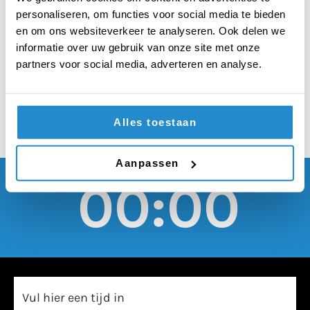
is, moeten
personaliseren, om functies voor social media te bieden
vluchtelingen terug
en om ons websiteverkeer te analyseren. Ook delen we
informatie over uw gebruik van onze site met onze
naar hun eigen land
partners voor social media, adverteren en analyse.
Alles toestaan
Aanpassen
00:00