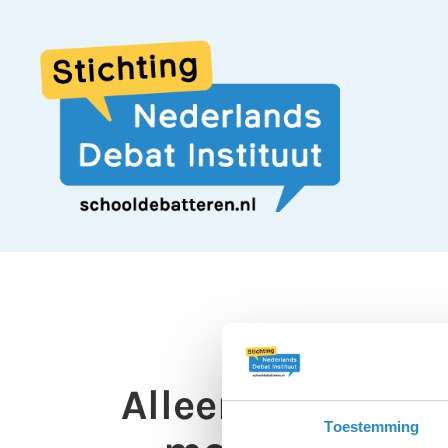
Alleen veehoude
Toestemming