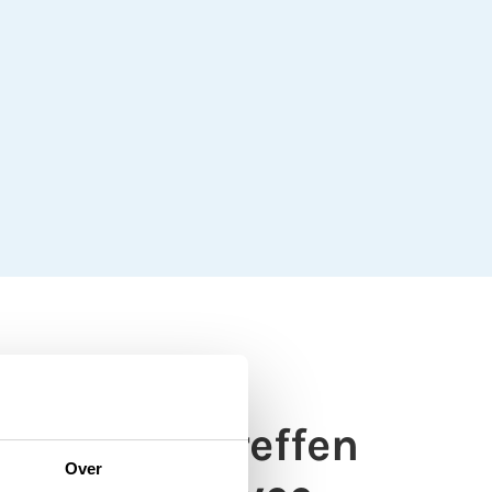
tregelen treffen
Over