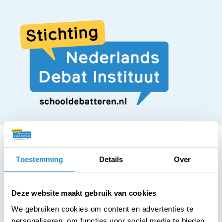
Toestemming
Details
Over
STELLING
Alle doping in de
Deze website maakt gebruik van cookies
We gebruiken cookies om content en advertenties te
personaliseren, om functies voor social media te bieden