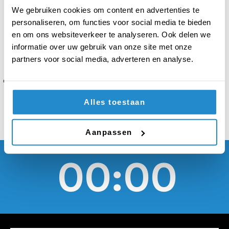
influencers die fake
We gebruiken cookies om content en advertenties te
news verspreiden
personaliseren, om functies voor social media te bieden
en om ons websiteverkeer te analyseren. Ook delen we
moeten tijdelijk
informatie over uw gebruik van onze site met onze
partners voor social media, adverteren en analyse.
gedeactiveerd worden
Alles toestaan
Aanpassen
00:00